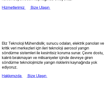
Hizmetlerimiz
Bize Ulaşın
Yeni Nesil Aerosol Yangın
Söndürme Çözümleri
Eliz Teknoloji Mühendislik; sunucu odaları, elektrik panoları ve
kritik veri merkezleri için ileri teknoloji aerosol yangın
söndürme sistemleri ile kesintisiz koruma sunar. Çevre dostu,
kalıntı bırakmayan ve milisaniyeler içinde devreye giren
söndürme teknolojimizle yangın risklerini kaynağında yok
ediyoruz.
Hakkımızda
Bize Ulaşın
Kritik Alanlar İçin Yangın Koruma
Çözümleri