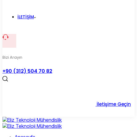
İLETIŞIM
Bizi Arayın
+90 (312) 504 70 82
İ
l
e
t
i
ş
i
m
e
G
e
ç
i
n
Anasayfa