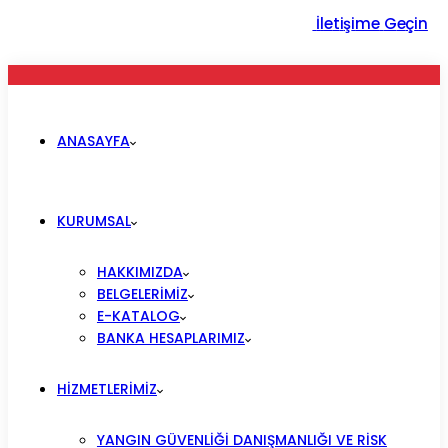
İ
l
e
t
i
ş
i
m
e
G
e
ç
i
n
ANASAYFA
KURUMSAL
HAKKIMIZDA
BELGELERIMIZ
E-KATALOG
BANKA HESAPLARIMIZ
HIZMETLERIMIZ
YANGIN GÜVENLIĞI DANIŞMANLIĞI VE RISK