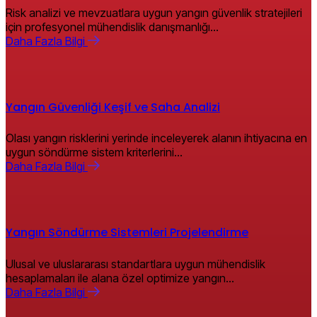
Risk analizi ve mevzuatlara uygun yangın güvenlik stratejileri
için profesyonel mühendislik danışmanlığı…
D
a
h
a
F
a
z
l
a
B
i
l
g
i
Yangın Güvenliği Keşif ve Saha Analizi
Olası yangın risklerini yerinde inceleyerek alanın ihtiyacına en
uygun söndürme sistem kriterlerini…
D
a
h
a
F
a
z
l
a
B
i
l
g
i
Yangın Söndürme Sistemleri Projelendirme
Ulusal ve uluslararası standartlara uygun mühendislik
hesaplamaları ile alana özel optimize yangın…
D
a
h
a
F
a
z
l
a
B
i
l
g
i