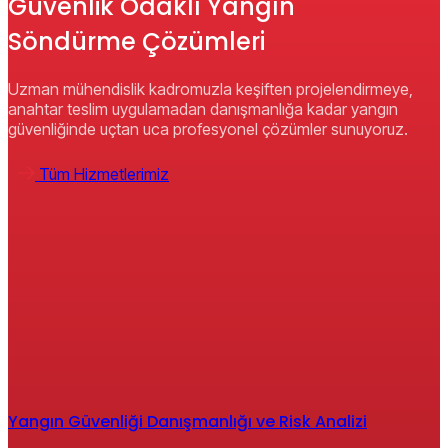
Güvenlik Odaklı Yangın
Söndürme Çözümleri
Uzman mühendislik kadromuzla keşiften projelendirmeye,
anahtar teslim uygulamadan danışmanlığa kadar yangın
güvenliğinde uçtan uca profesyonel çözümler sunuyoruz.
T
ü
m
H
i
z
m
e
t
l
e
r
i
m
i
z
Yangın Güvenliği Danışmanlığı ve Risk Analizi