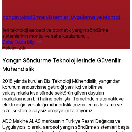
Yangın Söndürme Sistemleri Uygulama ve Montaj
İleri teknoloji aerosol ve otomatik yangın söndürme
sistemlerinin montaj ve saha kurulumunu…
D
a
h
a
F
a
z
l
a
B
i
l
g
i
Hakkımızda
Yangın Söndürme Teknolojilerinde Güvenilir
Mühendislik
2018 yılında kurulan Eliz Teknoloji Mühendislik, yangından
korunum endüstrisine getirdiği yenilikçi ve bilimsel
yaklaşımlarla kısa sürede sektörün güven duyulan
markalarından biri haline gelmiştir. Temelinde matematik ve
elektroniğin yer aldığı mühendislik çözümlerimizle kamu ve
özel sektörde sayısız projeye imza atıyoruz.
ADC Makine ALAS markasının Türkiye Resmi Dağıtıcısı ve
Uygulayıcısı olarak, aerosol yangın söndürme sistemleri başta