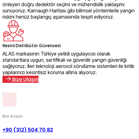
önleyen doğru dedektör seçimi ve mühendislik yaklaşımı
sunuyoruz. Karnaugh Haritası gibi bilimsel yöntemlerle yangın
riskini henüz başlangıç aşamasında tespit ediyoruz.
Resmi Distribütör Güvencesi
ALAS markasının Türkiye yetkili uygulayıcısı olarak
standartlara uygun, sertifikalı ve güvenilir yangın güvenliği
sağlıyoruz. İleri teknoloji aerosol söndürme sistemleri ile kritik
yapılarınızı kesintisiz koruma altına alıyoruz.
B
i
z
e
U
l
a
ş
ı
n
Bizi Arayın
+90 (312) 504 70 82